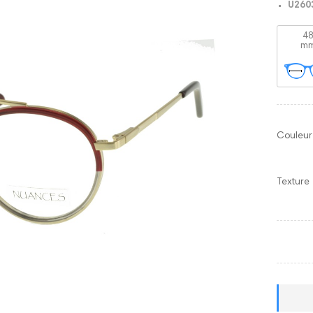
U260
4
m
Couleur
Texture