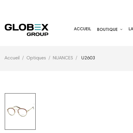
05 59 44 29 40
ACCUEIL
L
BOUTIQUE
Accueil
Optiques
NUANCES
U2603