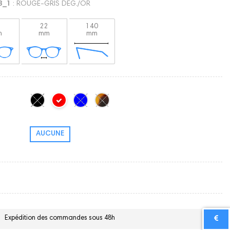
3_1
: ROUGE-GRIS DEG./OR
8
22
140
m
mm
mm
AUCUNE
Expédition des commandes sous 48h