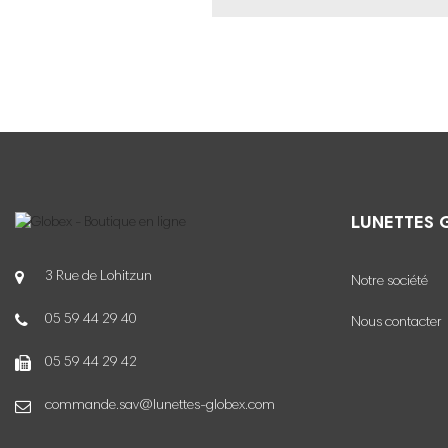
LUNETTES 
3 Rue de Lohitzun
Notre société
05 59 44 29 40
Nous contacter
05 59 44 29 42
commande.sav@lunettes-globex.com